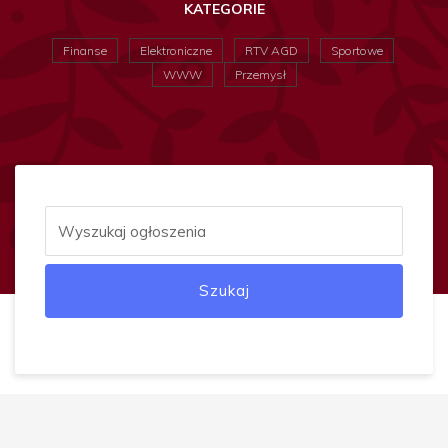
KATEGORIE
Finanse
Elektroniczne
RTV AGD
Sportowe
WWW
Przemysł
Szukaj