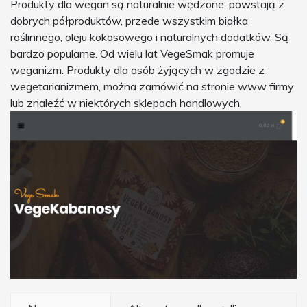
Produkty dla wegan są naturalnie wędzone, powstają z
dobrych półproduktów, przede wszystkim białka
roślinnego, oleju kokosowego i naturalnych dodatków. Są
bardzo popularne. Od wielu lat VegeSmak promuje
weganizm. Produkty dla osób żyjących w zgodzie z
wegetarianizmem, można zamówić na stronie www firmy
lub znaleźć w niektórych sklepach handlowych.