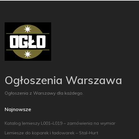
Ogłoszenia Warszawa
Ogłoszenia z Warszawy dla każdego.
Najnowsze
Katalog lemieszy L001–L019 – zamówienia na wymiar
Lemiesze do koparek i ładowarek – Stal-Hurt