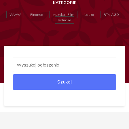
KATEGORIE
WWW
Finanse
Muzyka i Film
Nauka
RTV AGD
Rolnicze
Szukaj