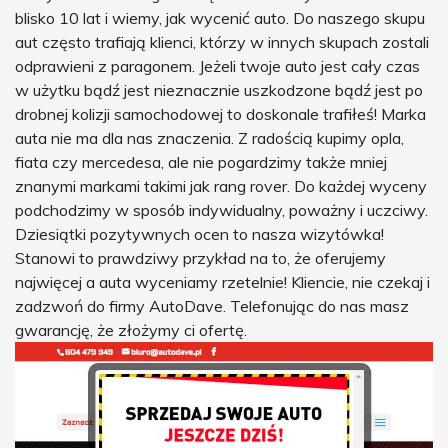
blisko 10 lat i wiemy, jak wycenić auto. Do naszego skupu
aut często trafiają klienci, którzy w innych skupach zostali
odprawieni z paragonem. Jeżeli twoje auto jest cały czas
w użytku bądź jest nieznacznie uszkodzone bądź jest po
drobnej kolizji samochodowej to doskonale trafiłeś! Marka
auta nie ma dla nas znaczenia. Z radością kupimy opla,
fiata czy mercedesa, ale nie pogardzimy także mniej
znanymi markami takimi jak rang rover. Do każdej wyceny
podchodzimy w sposób indywidualny, poważny i uczciwy.
Dziesiątki pozytywnych ocen to nasza wizytówka!
Stanowi to prawdziwy przykład na to, że oferujemy
najwięcej a auta wyceniamy rzetelnie! Kliencie, nie czekaj i
zadzwoń do firmy AutoDave. Telefonując do nas masz
gwarancję, że złożymy ci ofertę.