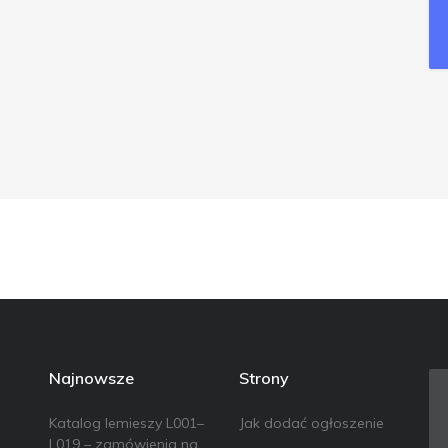
Najnowsze
Strony
Katalog lemieszy L001–
Jak dodać ogłoszenie
L019 – zamówienia na