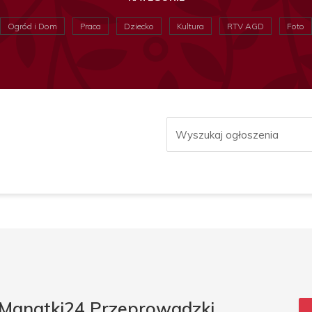
Ogród i Dom
Praca
Dziecko
Kultura
RTV AGD
Foto
- Manatki24 Przeprowadzki