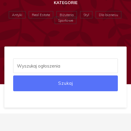
KATEGORIE
Antyki
Real Estate
Biżuteria
Styl
Dla biznesu
Sportowe
Szukaj